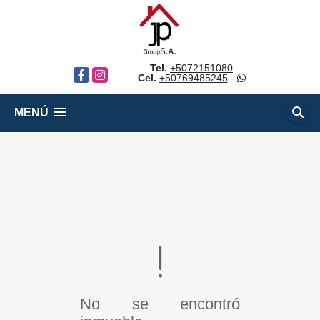
Tel.
+5072151080
Facebook
Instagram
Cel.
+50769485245
-
MENÚ
No se encontró