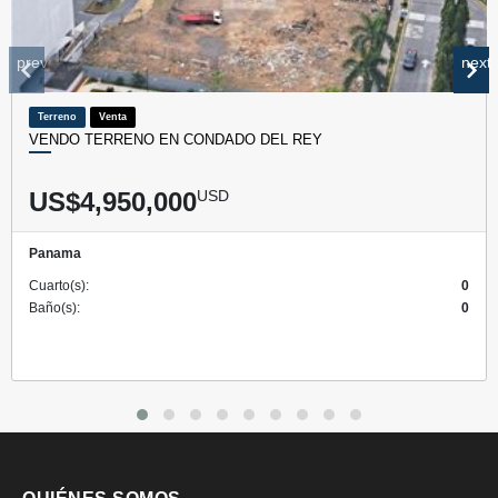
prev
next
Terreno
Venta
VENDO TERRENO EN CONDADO DEL REY
US$4,950,000
USD
Panama
Cuarto(s):
0
Baño(s):
0