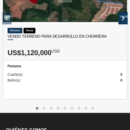
prev
next
Terreno
Venta
VENDO TERRENO PARA DESARROLLO EN CHORRERA
US$1,120,000
USD
Panama
Cuarto(s):
0
Baño(s):
0