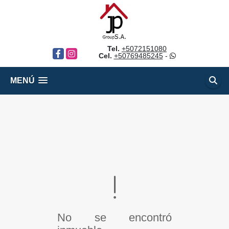
Tel.
+5072151080
Facebook
Instagram
Cel.
+50769485245
-
MENÚ
No se encontró